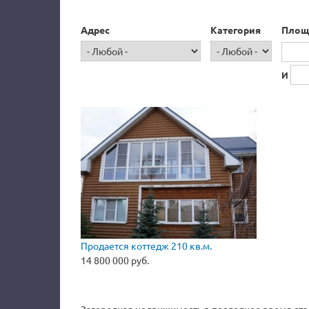
Адрес
Категория
Площ
И
Продается коттедж 210 кв.м.
14 800 000 руб.