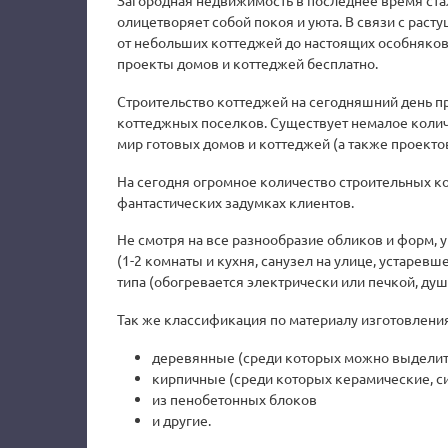
Загородная недвижимость в последнее время ста
олицетворяет собой покоя и уюта. В связи с рас
от небольших коттеджей до настоящих особняков,
проекты домов и коттеджей бесплатно.
Строительство коттеджей на сегодняшний день пр
коттеджных поселков. Существует немалое коли
мир готовых домов и коттеджей (а также проекто
На сегодня огромное количество строительных к
фантастических задумках клиентов.
Не смотря на все разнообразие обликов и форм, 
(1-2 комнаты и кухня, санузел на улице, устарев
типа (обогревается электрически или печкой, ду
Так же классификация по материалу изготовления
деревянные (среди которых можно выделить
кирпичные (среди которых керамические, с
из пенобетонных блоков
и другие.