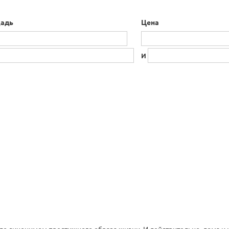
адь
Цена
И