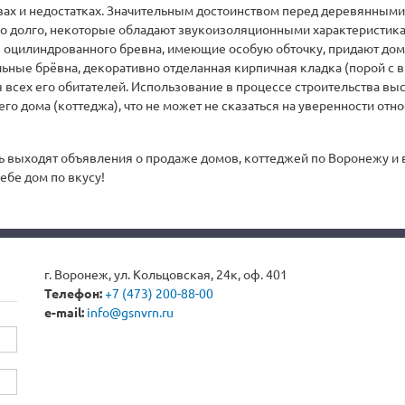
ах и недостатках. Значительным достоинством перед деревянными
чно долго, некоторые обладают звукоизоляционными характеристик
из оцилиндрованного бревна, имеющие особую обточку, придают до
ьные брёвна, декоративно отделанная кирпичная кладка (порой с 
 всех его обитателей. Использование в процессе строительства вы
его дома (коттеджа), что не может не сказаться на уверенности от
ь выходят объявления о продаже домов, коттеджей по Воронежу и 
ебе дом по вкусу!
г. Воронеж, ул. Кольцовская, 24к, оф. 401
Телефон:
+7 (473) 200-88-00
e-mail:
info@gsnvrn.ru