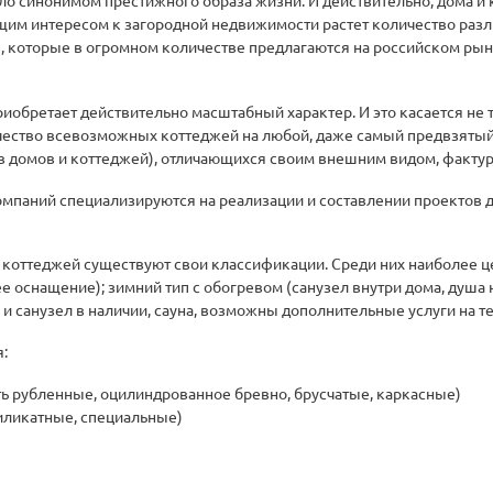
ло синонимом престижного образа жизни. И действительно, дома и 
тущим интересом к загородной недвижимости растет количество раз
 которые в огромном количестве предлагаются на российском рынк
иобретает действительно масштабный характер. И это касается не 
чество всевозможных коттеджей на любой, даже самый предвзятый
в домов и коттеджей), отличающихся своим внешним видом, фактур
омпаний специализируются на реализации и составлении проектов 
у коттеджей существуют свои классификации. Среди них наиболее 
шее оснащение); зимний тип с обогревом (санузел внутри дома, душа
ш и санузел в наличии, сауна, возможны дополнительные услуги на 
:
 рубленные, оцилиндрованное бревно, брусчатые, каркасные)
иликатные, специальные)