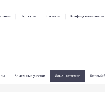
Перейти к
основному
содержанию
мпании
Партнёры
Контакты
Конфиденциальность
иры
Земельные участки
Дома - коттеджи
Готовый 