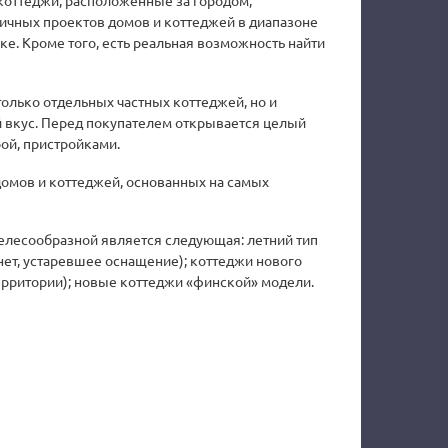
коттеджи, расположенные за городом,
личных проектов домов и коттеджей в диапазоне
е. Кроме того, есть реальная возможность найти
только отдельных частных коттеджей, но и
 вкус. Перед покупателем открывается целый
ой, пристройками.
домов и коттеджей, основанных на самых
целесообразной является следующая: летний тип
 нет, устаревшее оснащение); коттеджи нового
территории); новые коттеджи «финской» модели.